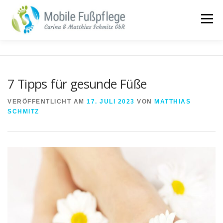
Zum
Inhalt
Menü
springen
UNSERE LEISTUNGEN
ÜBER UNS
7 Tipps für gesunde Füße
PREISE & ANGEBOTE
TERMINE & KONTAKT
VERÖFFENTLICHT AM
17. JULI 2023
VON
MATTHIAS
SCHMITZ
BLOG
FAQ